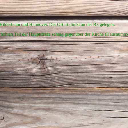
 Hildesheim und Hannover. Der Ort ist direkt an der B3 gelegen.
 erhöhten Teil der Hauptstraße schräg gegenüber der Kirche (Hausnumm