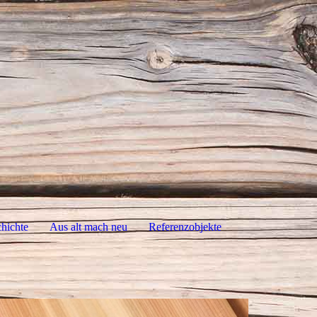
chichte
Aus alt mach neu
Referenzobjekte