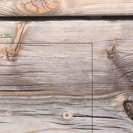
er 28)
.