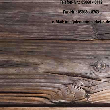
Telefon-Nr.: 05068 - 3112
Fax-Nr.: 05068 - 8763
e-Mail: info@dembny-parketts.d