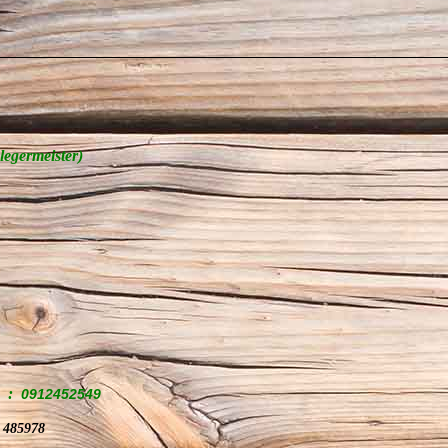
egermeister)
:
0912452549
:
485978