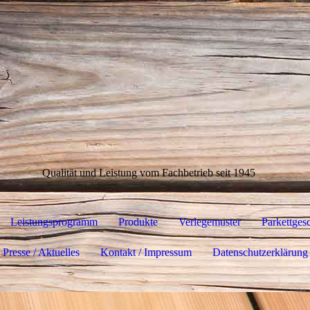
Qualität und Leistung vom Fachbetrieb seit 1945
Leistungsprogramm
Produkte
Verlegemuster
Parkettges
Presse / Aktuelles
Kontakt / Impressum
Datenschutzerklärung