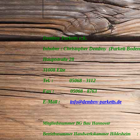
Dembny Parketts e.K.
Inhaber : Christopher Dembny (Parkett-Bodenl
Hauptstraße 28
31008 Elze
Tel. : 05068 - 3112
Fax : 05068 - 8763
E-Mail :
info@dembny-parketts.de
Mitgliedsnummer BG Bau Hannover
Betriebsnummer Handwerkskammer Hildesheim 