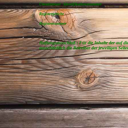
Umsatzsteuer -Identifikationsnummer
:
Registergericht : Amtsger
Registernummer : HRA
Haftungsausschluß : Für die Inhalte der auf d
ausschließlich die Betreiber der jeweiligen Seit