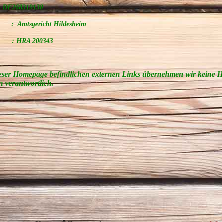
 DE268319130
icht Hildesheim
 200343
ieser Homepage befindlichen externen Links übernehmen wir keine 
en verantwortlich.