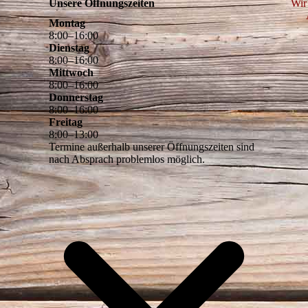
Unsere Öffnungszeiten
Wir
Montag
8
:
00
–
16
:
00
Dienstag
e
8
:
00
–
16
:
00
Mittwoch
8
:
00
–
16
:
00
Donnerstag
8
:
00
–
16
:
00
Freitag
8
:
00
–
13
:
00
Termine außerhalb unserer Öffnungszeiten sind
nach Absprach problemlos möglich.